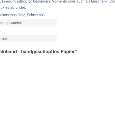
es Erinnerungsstück für besondere Momente oder auch als Geschenk. D
uktes abrundet.
elassenes Holz, Schichtholz
nnt, gewachst
s
rbeit
einband - handgeschöpftes Papier"